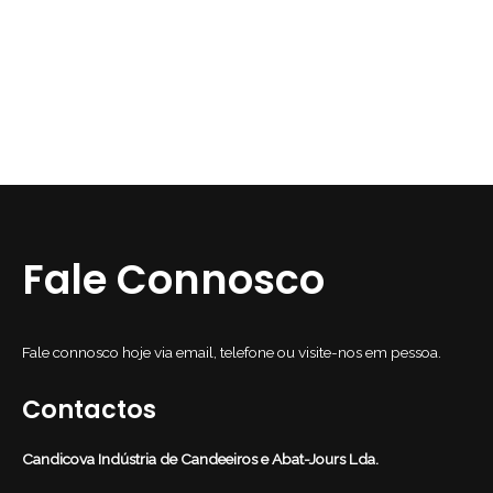
Plafoniers
Plafoniers
PF-
PF-601018.TC.041.3
404025.TCS.TURQUOISE.TCVD.12XT.TP-
Lamp20
40-38.TCS.S
Fale Connosco
Fale connosco hoje via email, telefone ou visite-nos em pessoa.
Contactos
Candicova Indústria de Candeeiros e Abat-Jours Lda.