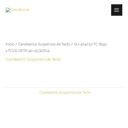
Skip
Main
to
Men
content
Início
/
Candeeiros Suspensos de Tecto
/ SU-404030.TC.6515-
1.TCVD.OP.TP-40-25.QCR14
Candeeiros Suspensos de Tecto
SU-404030.TC.6515-
1.TCVD.OP.TP-40-25.QCR14
REF:
37
Categoria:
Candeeiros Suspensos de Tecto
Produtos Relacionados
Candeeiros Suspensos de Tecto
Candeeiros Suspensos de Tecto
Susp 30 Vintage Quenn
SU-602046753